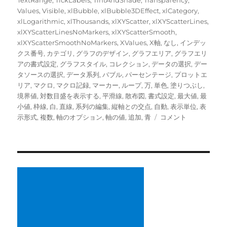
Values
,
Visible
,
xlBubble
,
xlBubble3DEffect
,
xlCategory
,
xlLogarithmic
,
xlThousands
,
xlXYScatter
,
xlXYScatterLines
,
xlXYScatterLinesNoMarkers
,
xlXYScatterSmooth
,
xlXYScatterSmoothNoMarkers
,
XValues
,
X軸
,
なし
,
インデッ
クス番号
,
カテゴリ
,
グラフのデザイン
,
グラフエリア
,
グラフエリ
アの書式設定
,
グラフスタイル
,
コレクション
,
データの選択
,
デー
タソースの選択
,
データ系列
,
バブル
,
パーセンテージ
,
プロットエ
リア
,
マクロ
,
マクロ記録
,
マーカー
,
ループ
,
万
,
単色
,
塗りつぶし
,
境界値
,
対数目盛を表示する
,
平滑線
,
散布図
,
書式設定
,
最大値
,
最
小値
,
枠線
,
白
,
直線
,
系列の編集
,
縦軸との交点
,
自動
,
表示単位
,
表
複
示形式
,
複数
,
軸のオプション
,
軸の値
,
追加
,
青
コメント
数
の
デ
ー
タ
系
列
を
も
つ