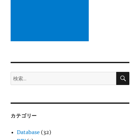
EXCEL
の
散
布
図
を
マ
ク
ロ
記
録
検
検
す
索
る
索:
に
カテゴリー
Database
(32)