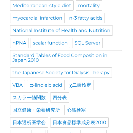
Mediterranean-style diet
mortality
myocardial infarction
n-3 fatty acids
National Institute of Health and Nutrition
nPNA
scalar function
SQL Server
Standard Tables of Food Composition in
Japan 2010
the Japanese Society for Dialysis Therapy
VBA
α-linoleic acid
χ二乗検定
スカラー値関数
四分表
国立健康・栄養研究所
心筋梗塞
日本透析医学会
日本食品標準成分表2010