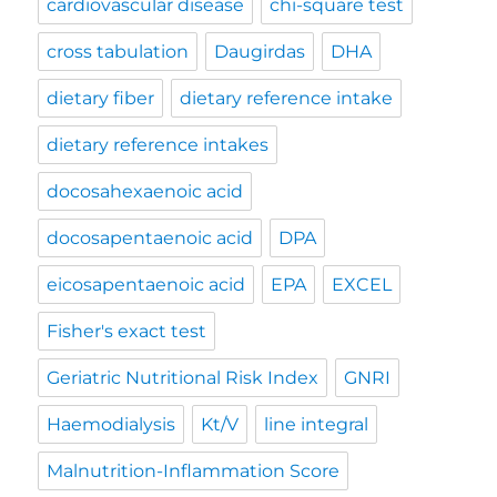
cardiovascular disease
chi-square test
cross tabulation
Daugirdas
DHA
dietary fiber
dietary reference intake
dietary reference intakes
docosahexaenoic acid
docosapentaenoic acid
DPA
eicosapentaenoic acid
EPA
EXCEL
Fisher's exact test
Geriatric Nutritional Risk Index
GNRI
Haemodialysis
Kt/V
line integral
Malnutrition-Inflammation Score