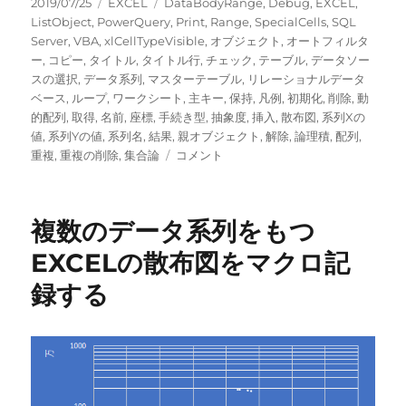
投
カ
タ
2019/07/25
EXCEL
DataBodyRange
,
Debug
,
EXCEL
,
稿
テ
グ
ListObject
,
PowerQuery
,
Print
,
Range
,
SpecialCells
,
SQL
日:
ゴ
Server
,
VBA
,
xlCellTypeVisible
,
オブジェクト
,
オートフィルタ
リ
ー
,
コピー
,
タイトル
,
タイトル行
,
チェック
,
テーブル
,
データソー
ー
スの選択
,
データ系列
,
マスターテーブル
,
リレーショナルデータ
ベース
,
ループ
,
ワークシート
,
主キー
,
保持
,
凡例
,
初期化
,
削除
,
動
的配列
,
取得
,
名前
,
座標
,
手続き型
,
抽象度
,
挿入
,
散布図
,
系列Xの
値
,
系列Yの値
,
系列名
,
結果
,
親オブジェクト
,
解除
,
論理積
,
配列
,
EXCEL
重複
,
重複の削除
,
集合論
コメント
VBA
で
テ
複数のデータ系列をもつ
ー
ブ
EXCELの散布図をマクロ記
ル
録する
の
オ
ー
ト
フ
ィ
ル