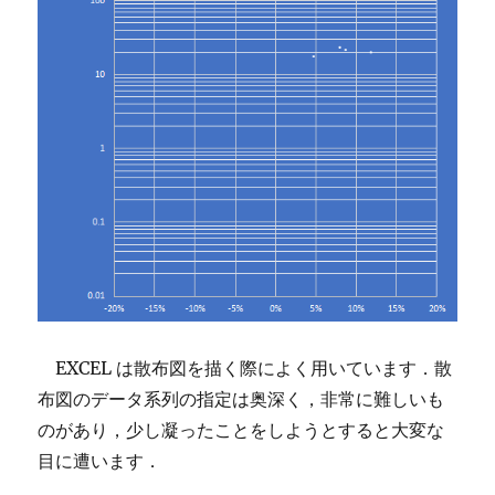
タ
ー
結
果
を
取
得
す
る
に
EXCEL は散布図を描く際によく用いています．散
布図のデータ系列の指定は奥深く，非常に難しいも
のがあり，少し凝ったことをしようとすると大変な
目に遭います．