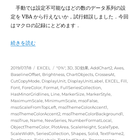
手動では設定不可能なほどの数のデータ系列の設
定を VBA から行えないか，試行錯誤しました．今回
はマクロの記録にとどめます．
“複数のデータ系列をもつEXCELの散布図をマクロ記録す
続きを読む
投
カ
タ
2019/07/18
EXCEL
"0%"
,
3D
,
3D効果
,
AddChart2
,
Axes
,
稿
テ
グ
BaselineOffset
,
Brightness
,
ChartObjects
,
CrossesAt
,
日:
ゴ
CutCopyMode
,
DisplayUnit
,
DisplayUnitLabel
,
EXCEL
,
Fill
,
リ
Font
,
ForeColor
,
Format
,
FullSeriesCollection
,
ー
HasMinorGridlines
,
Line
,
MarkerSize
,
MarkerStyle
,
MaximumScale
,
MinimumScale
,
msoFalse
,
msoScaleFromTopLeft
,
msoThemeColorAccent1
,
msoThemeColorAccent2
,
msoThemeColorBackground1
,
msoTrue
,
Name
,
NewSeries
,
NumberFormatLocal
,
ObjectThemeColor
,
PlotArea
,
ScaleHeight
,
ScaleType
,
ScaleWidth
,
SeriesCollection
,
Shapes
,
Solid
,
TextFrame2
,
TextRange
,
TickLabels
,
TintAndShade
,
Transparency
,