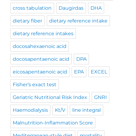
cross tabulation
Daugirdas
DHA
dietary fiber
dietary reference intake
dietary reference intakes
docosahexaenoic acid
docosapentaenoic acid
DPA
eicosapentaenoic acid
EPA
EXCEL
Fisher's exact test
Geriatric Nutritional Risk Index
GNRI
Haemodialysis
Kt/V
line integral
Malnutrition-Inflammation Score
Mediterranean-style diet
mortality