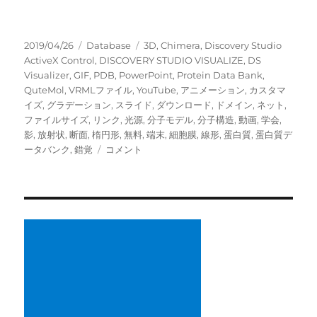
投
カ
タ
2019/04/26
Database
3D
,
Chimera
,
Discovery Studio
稿
テ
グ
ActiveX Control
,
DISCOVERY STUDIO VISUALIZE
,
DS
日:
ゴ
Visualizer
,
GIF
,
PDB
,
PowerPoint
,
Protein Data Bank
,
リ
QuteMol
,
VRMLファイル
,
YouTube
,
アニメーション
,
カスタマ
ー
イズ
,
グラデーション
,
スライド
,
ダウンロード
,
ドメイン
,
ネット
,
ファイルサイズ
,
リンク
,
光源
,
分子モデル
,
分子構造
,
動画
,
学会
,
影
,
放射状
,
断面
,
楕円形
,
無料
,
端末
,
細胞膜
,
線形
,
蛋白質
,
蛋白質デ
3D
ータバンク
,
錯覚
コメント
の
分
子
モ
デ
ル
を
PowerPoint
で
表
現