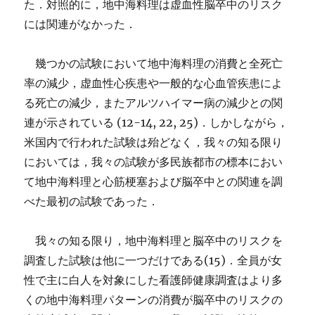
た．対照的に，地中海料理は虚血性脳卒中のリスク
には関連がなかった．
幾つかの試験において地中海料理の消費と全死亡
率の減少，虚血性心疾患や一般的な心血管疾患によ
る死亡の減少，またアルツハイマー病の減少との関
連が示されている (12-14, 22, 25)．しかしながら，
米国内で行われた試験は殆どなく，我々の知る限り
においては，我々の試験が多民族都市の標本におい
て地中海料理と心筋梗塞および脳卒中との関連を調
べた最初の試験であった．
我々の知る限り，地中海料理と脳卒中のリスクを
調査した試験は他に一つだけである(15)．全員が女
性で主に白人を対象にした看護師健康調査はより多
くの地中海料理パターンの消費が脳卒中のリスクの