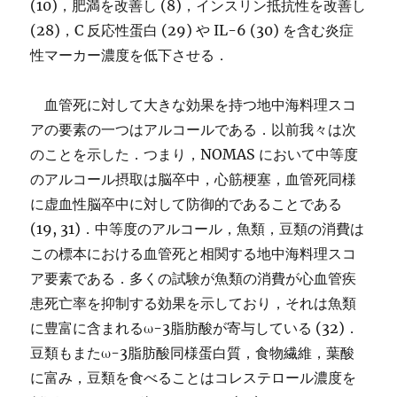
(10)，肥満を改善し (8)，インスリン抵抗性を改善し
(28)，C 反応性蛋白 (29) や IL-6 (30) を含む炎症
性マーカー濃度を低下させる．
血管死に対して大きな効果を持つ地中海料理スコ
アの要素の一つはアルコールである．以前我々は次
のことを示した．つまり，NOMAS において中等度
のアルコール摂取は脳卒中，心筋梗塞，血管死同様
に虚血性脳卒中に対して防御的であることである
(19, 31)．中等度のアルコール，魚類，豆類の消費は
この標本における血管死と相関する地中海料理スコ
ア要素である．多くの試験が魚類の消費が心血管疾
患死亡率を抑制する効果を示しており，それは魚類
に豊富に含まれるω-3脂肪酸が寄与している (32)．
豆類もまたω-3脂肪酸同様蛋白質，食物繊維，葉酸
に富み，豆類を食べることはコレステロール濃度を