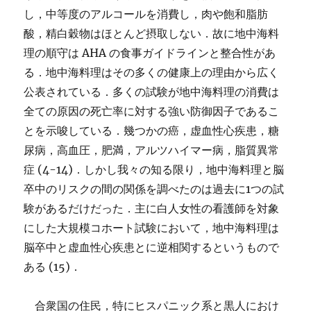
し，中等度のアルコールを消費し，肉や飽和脂肪
酸，精白穀物はほとんど摂取しない．故に地中海料
理の順守は AHA の食事ガイドラインと整合性があ
る．地中海料理はその多くの健康上の理由から広く
公表されている．多くの試験が地中海料理の消費は
全ての原因の死亡率に対する強い防御因子であるこ
とを示唆している．幾つかの癌，虚血性心疾患，糖
尿病，高血圧，肥満，アルツハイマー病，脂質異常
症 (4-14)．しかし我々の知る限り，地中海料理と脳
卒中のリスクの間の関係を調べたのは過去に1つの試
験があるだけだった．主に白人女性の看護師を対象
にした大規模コホート試験において，地中海料理は
脳卒中と虚血性心疾患とに逆相関するというもので
ある (15)．
合衆国の住民，特にヒスパニック系と黒人におけ