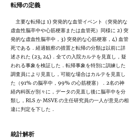
転帰の定義
主要な転帰は 1) 突発的な血管イベント（突発的な
虚血性脳卒中や心筋梗塞または血管死）同様に 2) 突
発的な虚血性脳卒中，3) 突発的な心筋梗塞，4) 血管
死である．経過観察の措置と転帰の分類は以前に詳
述された (23, 24)．全ての入院カルテを見直し，疑
われる事象を検証した．転帰事象を特別に訓練した
調査員により見直し，可能な場合はカルテを見直し
た（91% の脳卒中，99% の心筋梗塞）．2名の神
経内科医が別々に，データの見直し後に脳卒中を分
類し，RLS か MSVE の主任研究員の一人が意見の相
違に判定を下した．
統計解析