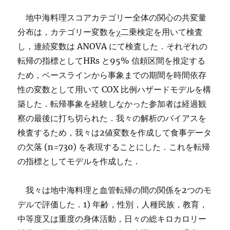
地中海料理スコアカテゴリー全体の関心の共変量
分布は，カテゴリー変数をχ二乗検定を用いて検査
し，連続変数は ANOVA にて検査した．それぞれの
転帰の指標としてHRs と95% 信頼区間を推定する
ため，ベースラインから事象までの期間を時間依存
性の変数として用いて COX 比例ハザードモデルを構
築した．転帰事象を経験しなかった参加者は経過観
察の最後に打ち切られた．我々の解析のバイアスを
検査するため，我々は2値変数を作成して食事データ
の欠落 (n=730) を表現することにした．これを転帰
の指標としてモデルを作成した．
我々は地中海料理と血管転帰の間の関係を2つのモ
デルで評価した．1) 年齢，性別，人種民族，教育，
中等度又は重度の身体活動，日々の総キロカロリー