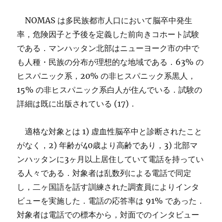
NOMAS は多民族都市人口において脳卒中発生
率，危険因子と予後を定義した前向きコホート試験
である．マンハッタン北部はニューヨーク市の中で
も人種・民族の分布が理想的な地域である．63% の
ヒスパニック系，20% の非ヒスパニック系黒人，
15% の非ヒスパニック系白人が住んでいる．試験の
詳細は既に出版されている (17)．
適格な対象とは 1) 虚血性脳卒中と診断されたこと
がなく，2) 年齢が40歳より高齢であり，3) 北部マ
ンハッタンに3ヶ月以上居住していて電話を持ってい
る人々である．対象者は乱数列による電話で同定
し，二ヶ国語を話す訓練された調査員によりインタ
ビューを実施した．電話の応答率は 91% であった．
対象者は電話での標本から，対面でのインタビュー