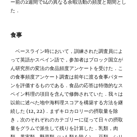
ー前の2週間で14の異なる余暇活動の頻度と期間とし
た．
食事
ベースライン時において，訓練された調査員によ
って英語かスペイン語で，参加者はブロック国立が
ん研究所の変法の食品頻度アンケートを受けた．こ
の食事頻度アンケート調査は前年に渡る食事パター
ンを評価するものである．食品の応答は特徴的なス
ペイン料理の項目を含んで修飾されていた．我々は
以前に述べた地中海料理スコアを構築する方法を継
続した (12, 22)．まずキロカロリーの摂取量を除
き，次のそれぞれのカテゴリーに従って日々の摂取
量をグラムで派生して残りを計算した．乳類，肉
類，果実類，野菜類（いも類を除く），豆類，シリ