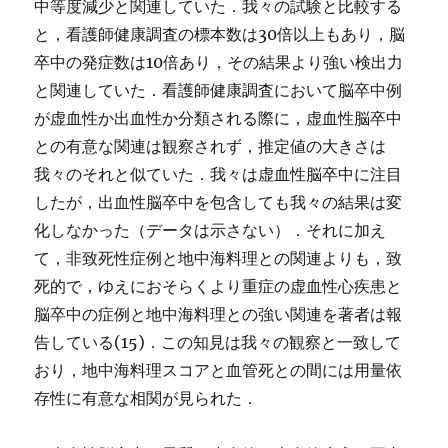
中等度減少と関連していた．我々の試験と比較する
と，看護師健康調査の標本数は30倍以上もあり，脳
卒中の発症数は10倍あり，その結果より強い検出力
と関連していた．看護師健康調査において脳卒中例
が虚血性か出血性か分類される際に，虚血性脳卒中
との有意な関連は観察されず，推定値の大きさは
我々のそれと似ていた．我々は虚血性脳卒中に注目
したが，出血性脳卒中を包含しても我々の結果は変
化しなかった（データは示さない）．それに加え
て，非致死性症例と地中海料理との関連よりも，致
死的で，ゆえにおそらくより重症の虚血性心疾患と
脳卒中の症例と地中海料理との強い関連を著者は報
告している(15)．この知見は我々の観察と一致して
おり，地中海料理スコアと血管死との間には用量依
存性に有意な相関が見られた．