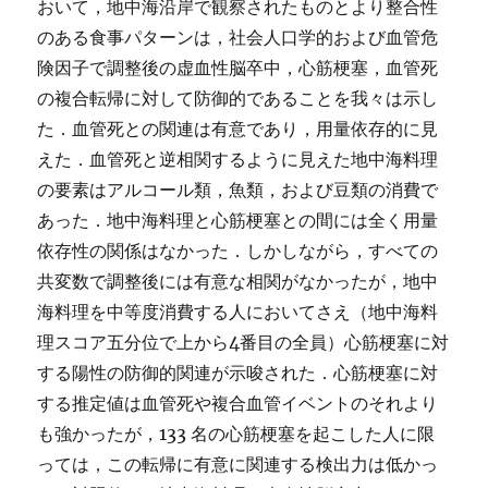
おいて，地中海沿岸で観察されたものとより整合性
のある食事パターンは，社会人口学的および血管危
険因子で調整後の虚血性脳卒中，心筋梗塞，血管死
の複合転帰に対して防御的であることを我々は示し
た．血管死との関連は有意であり，用量依存的に見
えた．血管死と逆相関するように見えた地中海料理
の要素はアルコール類，魚類，および豆類の消費で
あった．地中海料理と心筋梗塞との間には全く用量
依存性の関係はなかった．しかしながら，すべての
共変数で調整後には有意な相関がなかったが，地中
海料理を中等度消費する人においてさえ（地中海料
理スコア五分位で上から4番目の全員）心筋梗塞に対
する陽性の防御的関連が示唆された．心筋梗塞に対
する推定値は血管死や複合血管イベントのそれより
も強かったが，133 名の心筋梗塞を起こした人に限
っては，この転帰に有意に関連する検出力は低かっ