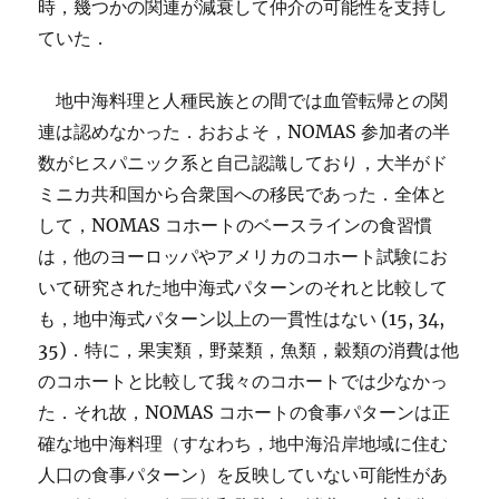
時，幾つかの関連が減衰して仲介の可能性を支持し
ていた．
地中海料理と人種民族との間では血管転帰との関
連は認めなかった．おおよそ，NOMAS 参加者の半
数がヒスパニック系と自己認識しており，大半がド
ミニカ共和国から合衆国への移民であった．全体と
して，NOMAS コホートのベースラインの食習慣
は，他のヨーロッパやアメリカのコホート試験にお
いて研究された地中海式パターンのそれと比較して
も，地中海式パターン以上の一貫性はない (15, 34,
35)．特に，果実類，野菜類，魚類，穀類の消費は他
のコホートと比較して我々のコホートでは少なかっ
た．それ故，NOMAS コホートの食事パターンは正
確な地中海料理（すなわち，地中海沿岸地域に住む
人口の食事パターン）を反映していない可能性があ