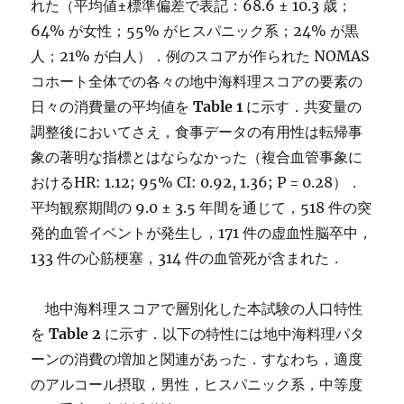
れた（平均値±標準偏差で表記：68.6 ± 10.3 歳；
64% が女性；55% がヒスパニック系；24% が黒
人；21% が白人）．例のスコアが作られた NOMAS
コホート全体での各々の地中海料理スコアの要素の
日々の消費量の平均値を
Table 1
に示す．共変量の
調整後においてさえ，食事データの有用性は転帰事
象の著明な指標とはならなかった（複合血管事象に
おけるHR: 1.12; 95% CI: 0.92, 1.36; P = 0.28）．
平均観察期間の 9.0 ± 3.5 年間を通じて，518 件の突
発的血管イベントが発生し，171 件の虚血性脳卒中，
133 件の心筋梗塞，314 件の血管死が含まれた．
地中海料理スコアで層別化した本試験の人口特性
を
Table 2
に示す．以下の特性には地中海料理パタ
ーンの消費の増加と関連があった．すなわち，適度
のアルコール摂取，男性，ヒスパニック系，中等度