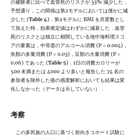
の被験者に比べて血管死のリスクが 33% 減少した．
予想通り，この関係は第2モデルにおいては僅かに減
少した (
Table 4
)．第2モデルに BMI を共変数とし
て加えた時，効果推定値はわずかに減衰した．血管
死のリスクとは独立に相関している地中海料理スコ
アの要素は，中等度のアルコール消費 (P = 0.004)，
魚類の多量消費 (P = 0.03)，豆類の大量消費 (P =
0.06) であった (
Table 5
)．1日の消費カロリーが
500 未満または 4000 より多いと報告した 74 名の
参加者を除外した後の感度解析においても結果は変
化しなかった（データは示していない）．
考察
この多民族の人口に基づく前向きコホート試験に