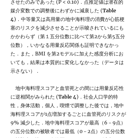
させたのみであった (P < 0.10)．点推定値は潜在的
媒介変数での調整後にわずかに減衰した (
Table
4
)．中等量又は高用量の地中海料理の消費が心筋梗
塞のリスクを減少させることが示唆されているにも
かかわらず（第１五分位数に比べて第2から第5五分
位数），いかなる用量反応関係も証明できなかっ
た．また，BMI を第2モデルに加えた感度分析にお
いても，結果は本質的に変化しなかった（データは
示さない）．
地中海料理スコアと血管死との間には用量反応性
に逆相関がみられた (
Table 4
)．社会人口学的特
性，身体活動，個人，喫煙で調整した後では，地中
海料理スコアが1点増加するごとに血管死のリスクが
9% 減少した．地中海料理スコアが最高（6－9点）
の五分位数の被験者では最低（0－2点）の五分位数