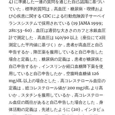
4) に準拠した一連の質問を通じた自己認識に基づい
ていた．標準的質問は，高血圧・糖尿病・喫煙およ
び心疾患に関する CDC による行動危険因子サーベイ
ランスシステムで採用されている (19 JAMA 1999;
281:53-60)．血圧は適切な大きさのカフと水銀血圧
計で測定した．高血圧は 140/90 以上（座位にて2回
測定した平均値に基づく）か，患者が高血圧と自己
申告するか，降圧薬を服用していると自己申告した
場合と定義した．糖尿病の定義は，患者が糖尿病と
自己申告するか，インスリンか経口血糖降下薬を使
用していると自己申告したか，空腹時血糖値 126
mg/dL 以上の場合とした．高コレステロール血症の
定義は，総コレステロール値が 200 mg/dL より高
いか，スタチンを服用しているか，高コレステロー
ル血症の既往があると自己申告した場合とした．身
体活動の定義は，先述したように (20)，インタビュ