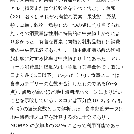
アル（精製または全粒穀物をすべて含む），魚類
(22)．各々はそれぞれ有益な要素（果実類，野菜
類，豆類，穀物，魚類）の一つの値に割り当てられ
た．その消費量は性別に特異的に中央値上かそれよ
り多かった．有害な要素（肉類と乳製品類）は消費
量の中央値未満であった．一価不飽和脂肪酸の飽和
脂肪酸に対する比率は中央値より上であった．アル
コール消費量は軽度又は中等度（前年全体で，週に0
日より多く2日以下）であった (19)．食事スコアは
食事カテゴリーの点数を合計したものである(0-9
点)．点数が高いほど地中海料理パターンにより近い
ことを示唆している．スコアは五分位 (0-2, 3, 4, 5,
6-9) の連続変数として解析した．食事頻度データは
地中海料理スコアを計算するのに十分であり，
NOMAS の参加者の 84% にとって利用可能であっ
た．