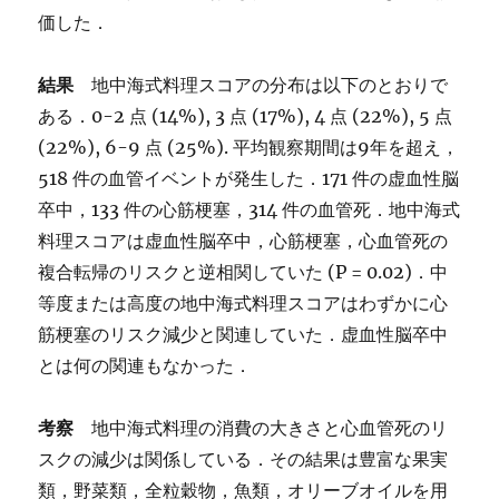
価した．
結果
地中海式料理スコアの分布は以下のとおりで
ある．0-2 点 (14%), 3 点 (17%), 4 点 (22%), 5 点
(22%), 6-9 点 (25%). 平均観察期間は9年を超え，
518 件の血管イベントが発生した．171 件の虚血性脳
卒中，133 件の心筋梗塞，314 件の血管死．地中海式
料理スコアは虚血性脳卒中，心筋梗塞，心血管死の
複合転帰のリスクと逆相関していた (P = 0.02)．中
等度または高度の地中海式料理スコアはわずかに心
筋梗塞のリスク減少と関連していた．虚血性脳卒中
とは何の関連もなかった．
考察
地中海式料理の消費の大きさと心血管死のリ
スクの減少は関係している．その結果は豊富な果実
類，野菜類，全粒穀物，魚類，オリーブオイルを用