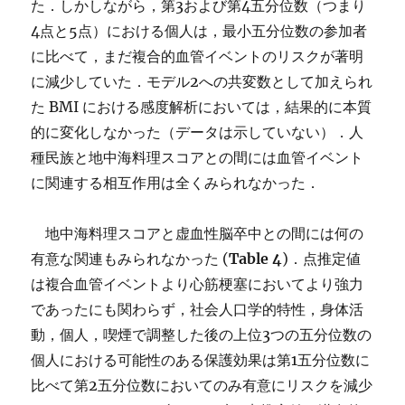
た．しかしながら，第3および第4五分位数（つまり
4点と5点）における個人は，最小五分位数の参加者
に比べて，まだ複合的血管イベントのリスクが著明
に減少していた．モデル2への共変数として加えられ
た BMI における感度解析においては，結果的に本質
的に変化しなかった（データは示していない）．人
種民族と地中海料理スコアとの間には血管イベント
に関連する相互作用は全くみられなかった．
地中海料理スコアと虚血性脳卒中との間には何の
有意な関連もみられなかった (
Table 4
)．点推定値
は複合血管イベントより心筋梗塞においてより強力
であったにも関わらず，社会人口学的特性，身体活
動，個人，喫煙で調整した後の上位3つの五分位数の
個人における可能性のある保護効果は第1五分位数に
比べて第2五分位数においてのみ有意にリスクを減少