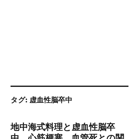
タグ:
虚血性脳卒中
地中海式料理と虚血性脳卒
中，心筋梗塞，血管死との関