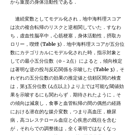
から重度の身体活動性である．
連続変数としてモデル化され，地中海料理スコア
は次の複合転帰のリスクと逆相関していた．すなわ
ち，虚血性脳卒中，心筋梗塞，身体活動性，摂取カ
ロリー，喫煙 (
Table 3
)．地中海料理スコアが五分位
数にカテゴリカルにモデル化された時，指示対象と
しての最小五分位数（0－2点）によると，傾向検定
は著明な逆の投与反応関係を示唆した (
Table 3
)，そ
れぞれの五分位数の効果の推定値と信頼区間の検査
は，第3五分位数 (4点以上) より上では可能な閾値効
果を示唆するにも関わらず．期待されたように，そ
の傾向は減衰し，食事と血管転帰の間の偶然の経路
における潜在的な媒介変数，つまり高血圧，糖尿
病，高コレステロール血症と心疾患の既往を含む
が，それらでの調整後は，全く著明ではなくなっ