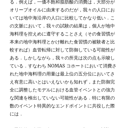
る．例えば，一価不飽和脂肪酸の消費は，大部分が
オリーブオイルに由来するのだが，我々の人口にお
いては地中海沿岸の人口に比較してかなり低い．こ
の文脈において，我々の試験の結果は，個人が地中
海料理を控えめに遵守することさえ（その食習慣が
本来の地中海料理とかけ離れた食習慣の被験者と比
較すれば）血管転帰に対して防御している可能性が
ある．しかしながら，我々の所見は次の点も示唆し
ている．すなわち NOMAS コホートにおいて消費さ
れた地中海料理の用量は最上位の五分位においてさ
え有意に高いとはいえないかも知れず，また防御完
全に調整したモデルにおける血管イベントとの強力
な関連を検出していない可能性がある．特に有限の
数のイベント特異的なエンドポイントに共役した際
には．