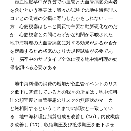
虚血性脳卒中が異質で小血管と大血管病変の両者
を含むという事実は，我々の試験での地中海料理ス
コアとの関連の欠損に寄与したかもしれない．一
方，心筋梗塞はもっと同質で主要な動脈硬化なのだ
が，心筋梗塞との間にわずかな相関が示唆された．
地中海料理の大血管病変に対する効果があるか否か
を定義するため将来のより大規模試験が必要であ
り，脳卒中のサブタイプ全体に渡る地中海料理の効
果を調べる必要がある．
地中海料理の消費の増加が心血管イベントのリス
ク低下に関連しているとの我々の所見は，地中海料
理の順守度と血管疾患のリスクの無症状のマーカー
と逆相関するというこれまでの試験と一致してい
る．地中海料理は脂質組成を改善し (26)，内皮機能
を改善し (27)，収縮期圧及び拡張期圧を低下させ