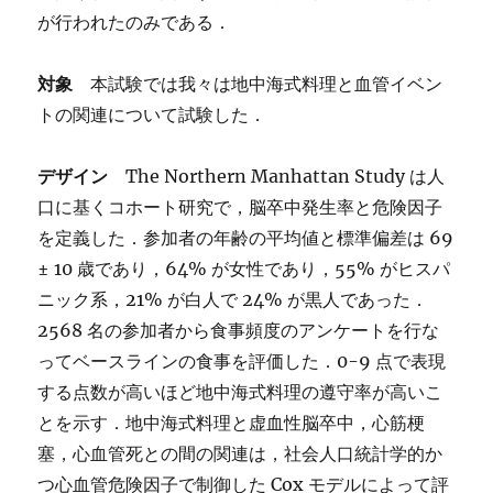
が行われたのみである．
対象
本試験では我々は地中海式料理と血管イベン
トの関連について試験した．
デザイン
The Northern Manhattan Study は人
口に基くコホート研究で，脳卒中発生率と危険因子
を定義した．参加者の年齢の平均値と標準偏差は 69
± 10 歳であり，64% が女性であり，55% がヒスパ
ニック系，21% が白人で 24% が黒人であった．
2568 名の参加者から食事頻度のアンケートを行な
ってベースラインの食事を評価した．0-9 点で表現
する点数が高いほど地中海式料理の遵守率が高いこ
とを示す．地中海式料理と虚血性脳卒中，心筋梗
塞，心血管死との間の関連は，社会人口統計学的か
つ心血管危険因子で制御した Cox モデルによって評