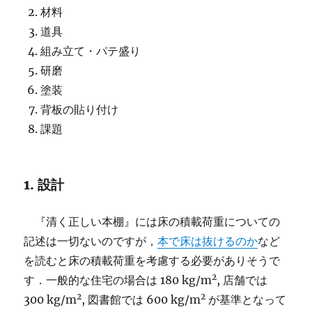
材料
道具
組み立て・パテ盛り
研磨
塗装
背板の貼り付け
課題
1. 設計
『清く正しい本棚』には床の積載荷重についての
記述は一切ないのですが，
本で床は抜けるのか
など
を読むと床の積載荷重を考慮する必要がありそうで
2
す．一般的な住宅の場合は 180 kg/m
, 店舗では
2
2
300 kg/m
, 図書館では 600 kg/m
が基準となって