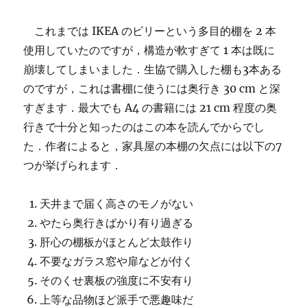
これまでは IKEA のビリーという多目的棚を 2 本
使用していたのですが，構造が軟すぎて 1 本は既に
崩壊してしまいました．生協で購入した棚も3本ある
のですが，これは書棚に使うには奥行き 30 cm と深
すぎます．最大でも A4 の書籍には 21 cm 程度の奥
行きで十分と知ったのはこの本を読んでからでし
た．作者によると，家具屋の本棚の欠点には以下の7
つが挙げられます．
天井まで届く高さのモノがない
やたら奥行きばかり有り過ぎる
肝心の棚板がほとんど太鼓作り
不要なガラス窓や扉などが付く
そのくせ裏板の強度に不安有り
上等な品物ほど派手で悪趣味だ