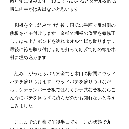
散らずに済みます．10 L くらいあるとタオルを絞る
時に両手がはみ出ないと思います．
棚板を全て組み付けた後，同様の手順で反対側の
側板をイモ付けします．金槌で棚板の位置を微修正
し，はみ出たボンドを濡れタオルで拭き取ります．
最後に袴を取り付け，釘を打って釘〆で釘の頭を木
材に埋め込みます．
組み上がったらバカ穴全てと木口の隙間にウッド
パテを盛りつけます．ウッドパテを盛りつけなが
ら，シナランバー合板ではなくシナ共芯合板ならこ
んなにパテを盛らずに済んだのかも知れないと考え
こみました．
ここまでの作業で午後半日です．この状態で丸一