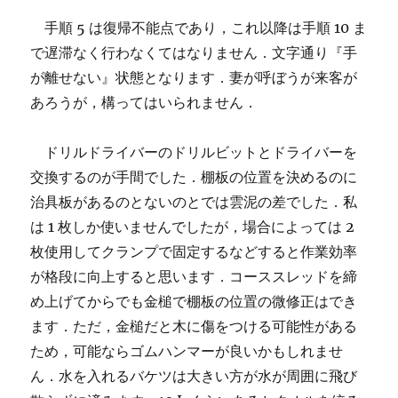
手順 5 は復帰不能点であり，これ以降は手順 10 ま
で遅滞なく行わなくてはなりません．文字通り『手
が離せない』状態となります．妻が呼ぼうが来客が
あろうが，構ってはいられません．
ドリルドライバーのドリルビットとドライバーを
交換するのが手間でした．棚板の位置を決めるのに
治具板があるのとないのとでは雲泥の差でした．私
は 1 枚しか使いませんでしたが，場合によっては 2
枚使用してクランプで固定するなどすると作業効率
が格段に向上すると思います．コーススレッドを締
め上げてからでも金槌で棚板の位置の微修正はでき
ます．ただ，金槌だと木に傷をつける可能性がある
ため，可能ならゴムハンマーが良いかもしれませ
ん．水を入れるバケツは大きい方が水が周囲に飛び