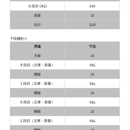
9 段目 (A5)
220
底板
21
合計
548
下段棚割り
用途
寸法
天板
21
8 段目（文庫・新書）
194
棚板
21
7 段目（文庫・新書）
194
棚板
21
6 段目（文庫・新書）
194
棚板
21
5 段目（文庫・新書）
194
棚板
21