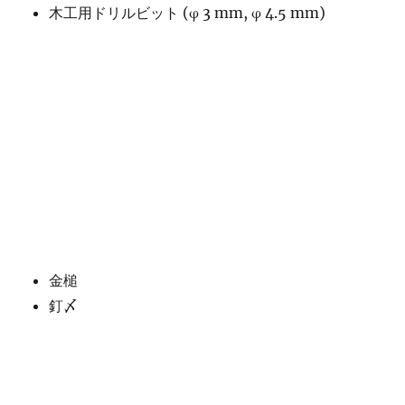
木工用ドリルビット (φ 3 mm, φ 4.5 mm)
金槌
釘〆