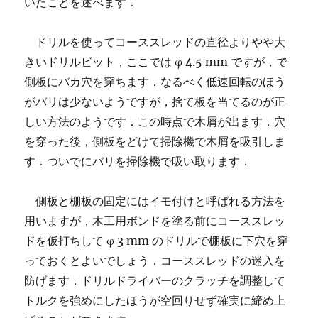
いたことを述べます．
ドリルを使ってコーススレッドの直径よりやや大
きいドリルビット，ここでは φ 4.5 mm ですが，で
側板にバカ穴を穿ちます．なるべく低速回転のほう
がバリは少ないようですが，捨て板を当てるのが正
しい方法のようです．この時点で木屑が出ます．穴
を穿った後，側板をどけて掃除機で木屑を吸引しま
す．ついでにバリを掃除機で吸い取ります．
側板と棚板の固定にはイモ付けと呼ばれる方法を
用いますが，木工用ボンドを塗る前にコーススレッ
ドを仮打ちして φ 3 mm のドリルで棚板に下穴を穿
っておくとよいでしょう．コーススレッドの迷入を
防げます．ドリルドライバーのクラッチを調整して
トルクを強めにしたほうが空回りせず確実に締め上