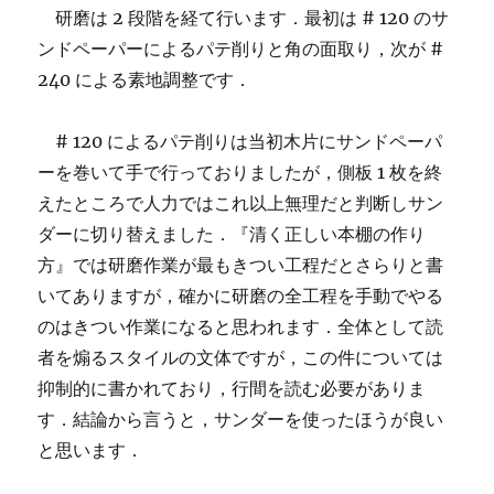
研磨は 2 段階を経て行います．最初は # 120 のサ
ンドペーパーによるパテ削りと角の面取り，次が #
240 による素地調整です．
# 120 によるパテ削りは当初木片にサンドペーパ
ーを巻いて手で行っておりましたが，側板 1 枚を終
えたところで人力ではこれ以上無理だと判断しサン
ダーに切り替えました．『清く正しい本棚の作り
方』では研磨作業が最もきつい工程だとさらりと書
いてありますが，確かに研磨の全工程を手動でやる
のはきつい作業になると思われます．全体として読
者を煽るスタイルの文体ですが，この件については
抑制的に書かれており，行間を読む必要がありま
す．結論から言うと，サンダーを使ったほうが良い
と思います．