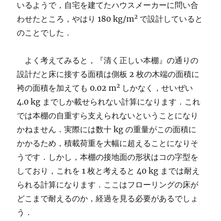
いるようで，自宅を建てたハウスメーカーに問い合
2
わせたところ，やはり 180 kg/m
で設計していると
のことでした．
よく考えてみると，『清く正しい本棚』の通りの
設計だと床に接する面積は側板 2 枚の木端の面積に
2
袴の面積を加えても 0.02 m
しかなく，せいぜい
4.0 kg までしか載せられない計算になります．これ
では本棚の自重すら支えられないということになり
かねません．実際には数十 kg の重量がこの面積に
かかるため，積載荷重を大幅に超えることになりそ
うです．しかし，本棚の接地面の形状はコの字型を
しており，これを 1 枚と考えると 40 kg までは耐え
られる計算になります．ここはフローリングの床が
どこまで耐えるのか，経過を見る必要があるでしょ
う．