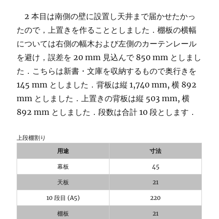
2 本目は南側の壁に設置し天井まで届かせたかっ
たので，上置きを作ることとしました．棚板の横幅
については右側の幅木および左側のカーテンレール
を避け，誤差を 20 mm 見込んで 850 mm としまし
た．こちらは新書・文庫を収納するもので奥行きを
145 mm としました．背板は縦 1,740 mm, 横 892
mm としました．上置きの背板は縦 503 mm, 横
892 mm としました．段数は合計 10 段とします．
上段棚割り
用途
寸法
幕板
45
天板
21
10 段目 (A5)
220
棚板
21