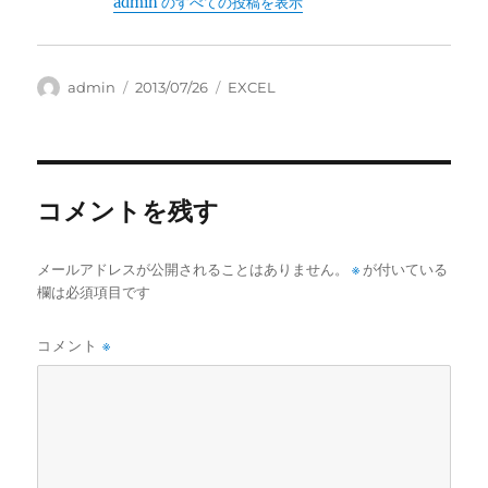
admin のすべての投稿を表示
投
投
カ
admin
2013/07/26
EXCEL
稿
稿
テ
者
日:
ゴ
リ
ー
コメントを残す
メールアドレスが公開されることはありません。
※
が付いている
欄は必須項目です
コメント
※