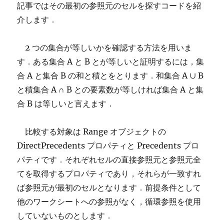
記事ではその最初の参照元のセルを探すコードを紹
介します．
2 つの集合が等しいかを確認する方法を用いま
す．ある集合 A と B とが等しいと証明するには，集
合 A と集合 B の和と積とをとります．和集合 A ∪ B
と積集合 A ∩ B との要素数が等しければ集合 A と集
合 B は等しいと言えます．
比較する対象は Range オブジェクトの
DirectPrecedents プロパティと Precedents プロ
パティです．それぞれセルの直接参照元と参照元全
てを取得するプロパティであり，それらが一致すれ
ば参照元が最初のセルとなります．前提条件として
他のワークシートへの参照がなく，循環参照を使用
していないものとします．