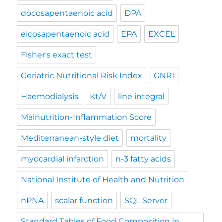
docosapentaenoic acid
DPA
eicosapentaenoic acid
EPA
EXCEL
Fisher's exact test
Geriatric Nutritional Risk Index
GNRI
Haemodialysis
Kt/V
line integral
Malnutrition-Inflammation Score
Mediterranean-style diet
mortality
myocardial infarction
n-3 fatty acids
National Institute of Health and Nutrition
nPNA
scalar function
SQL Server
Standard Tables of Food Composition in