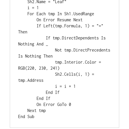
    Sh2.Name = "Leaf"

    i = 1

    For Each tmp In Sh1.UsedRange

        On Error Resume Next

        If Left(tmp.Formula, 1) = "=" 
Then

            If tmp.DirectDependents Is 
Nothing And _

                Not tmp.DirectPrecedents 
Is Nothing Then

                tmp.Interior.Color = 
RGB(220, 230, 241)

                Sh2.Cells(i, 1) = 
tmp.Address

                i = i + 1

            End If

        End If

        On Error GoTo 0

    Next tmp
