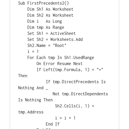
Sub FirstPrecedents2()

    Dim Sh1 As Worksheet

    Dim Sh2 As Worksheet

    Dim i   As Long

    Dim tmp As Range

    Set Sh1 = ActiveSheet

    Set Sh2 = Worksheets.Add

    Sh2.Name = "Root"

    i = 1

    For Each tmp In Sh1.UsedRange

        On Error Resume Next

        If Left(tmp.Formula, 1) = "=" 
Then

            If tmp.DirectPrecedents Is 
Nothing And _

               Not tmp.DirectDependents 
Is Nothing Then

                Sh2.Cells(i, 1) = 
tmp.Address

                i = i + 1

            End If
