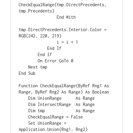
CheckEqualRange(tmp.DirectPrecedents, 
tmp.Precedents)

                End With

tmp.DirectPrecedents.Interior.Color = 
RGB(242, 220, 219)

                i = i + 1

            End If

        End If

        On Error GoTo 0

    Next tmp

End Sub

Function CheckEqualRange(ByRef Rng1 As 
Range, ByRef Rng2 As Range) As Boolean

    Dim UnionRange      As Range

    Dim IntersectRange  As Range

    Dim tmp             As Range

    CheckEqualRange = False

    Set UnionRange = 
Application.Union(Rng1, Rng2)
