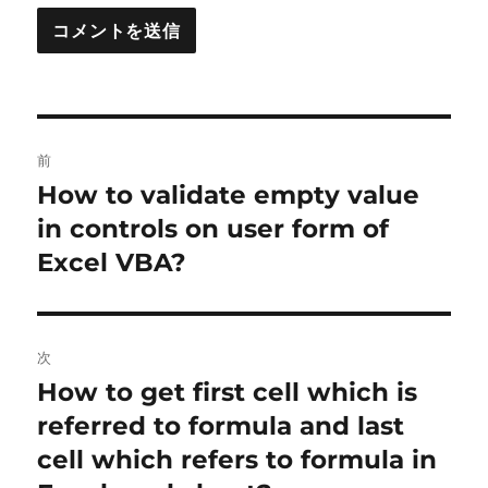
投
前
稿
How to validate empty value
前
の
in controls on user form of
ナ
投
Excel VBA?
ビ
稿:
ゲ
次
ー
How to get first cell which is
次
シ
の
referred to formula and last
投
ョ
cell which refers to formula in
稿: