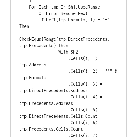
    i = 1

    For Each tmp In Sh1.UsedRange

        On Error Resume Next

        If Left(tmp.Formula, 1) = "=" 
Then

            If 
CheckEqualRange(tmp.DirectPrecedents, 
tmp.Precedents) Then

                With Sh2

                    .Cells(i, 1) = 
tmp.Address

                    .Cells(i, 2) = "'" & 
tmp.Formula

                    .Cells(i, 3) = 
tmp.DirectPrecedents.Address

                    .Cells(i, 4) = 
tmp.Precedents.Address

                    .Cells(i, 5) = 
tmp.DirectPrecedents.Cells.Count

                    .Cells(i, 6) = 
tmp.Precedents.Cells.Count

                    .Cells(i, 7) = 