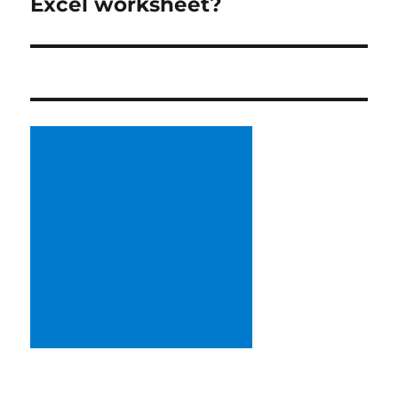
Excel worksheet?
ン